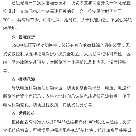
通过光电一二次深度融合技术，快切装置和高速开关一体化光直
控设计，光编码精准控制高速开关的分、合，控制延时时间小于
200us，具有环节少、可靠性高、延时短、抗干扰能力强、耐腐蚀等绝
对优势。
☆ 智能保护
FSC中低压无扰动切换柜，装设有独立的微机综合保护装置，无
扰切换控制系统和继电保护系统完全独立，大大提高柜体可靠性，区
内、区外故障快速识别，对断路器本体保护以及柜内温、湿度报警
等。
☆ 扰动录波
母线电压扰动自动起动录波，切换起动自动录波，电压、电流和
断路器位置全息记录，支持本地打印录波信息或远传录波数据，便于
电网扰动监视、切换过程反演、切换扰动分析等。
☆ 远程维护
柜体配备有标准的双路RS485通信和双路100M以太网通信，支持
常规通信协议，可根据用户需求配备4G通信模块，通过加密网关完成