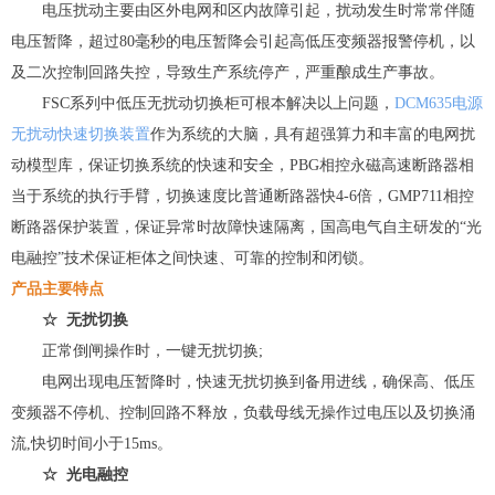
电压扰动主要由区外电网和区内故障引起，扰动发生时常常伴随
电压暂降，超过80毫秒的电压暂降会引起高低压变频器报警停机，以
及二次控制回路失控，导致生产系统停产，严重酿成生产事故。
FSC系列中低压无扰动切换柜可根本解决以上问题，
DCM635电源
无扰动快速切换装置
作为系统的大脑，具有超强算力和丰富的电网扰
动模型库，保证切换系统的快速和安全，PBG相控永磁高速断路器相
当于系统的执行手臂，切换速度比普通断路器快4-6倍，GMP711相控
断路器保护装置，保证异常时故障快速隔离，国高电气自主研发的“光
电融控”技术保证柜体之间快速、可靠的控制和闭锁。
产品主要特点
☆ 无扰切换
正常倒闸操作时，一键无扰切换;
电网出现电压暂降时，快速无扰切换到备用进线，确保高、低压
变频器不停机、控制回路不释放，负载母线无操作过电压以及切换涌
流,快切时间小于15ms。
☆
光电融控